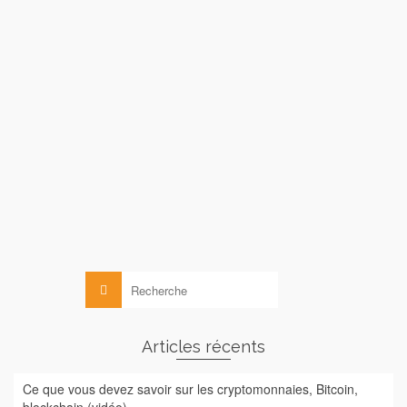
Futur des banques : la course
effrénée vers la blockchain
de
le
MICHELLE ABRAHAM
20 NOVEMBRE 2015
Il y a moins d’un an la majorité des banques se
désintéressaient du bitcoin et de sa technologie, la
blockchain. Aujourd’hui, elles sont subitement confrontées à
une nouvelle réalité : la blockchain devient le futur du secteur
financier.Tout le monde n’est …
Lire la suite
Blockchain
,
Droit
Rechercher :
Articles récents
Ce que vous devez savoir sur les cryptomonnaies, Bitcoin,