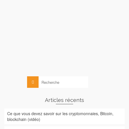
La blockchain face au droit
de
le
MICHELLE ABRAHAM
2 AVRIL 2016
Après le monde des Fin Tech, c’est au tour des Legal Tech
de s’intéresser à la blockchain et aux smart contracts.Le 23
mars dernier, l’association OPEN LAW, Le droit ouvert, a
organisé en collaboration avec l’association France FinTech
un meetup …
Lire la suite
Blockchain
,
Droit
Rechercher :
Articles récents
Ce que vous devez savoir sur les cryptomonnaies, Bitcoin,
blockchain (vidéo)