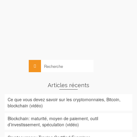
course vers la blockchain. En France, le Premier Ministre,
Monsieur Manuel Valls, vient de déclarer le 6 juillet dernier,
lors des « Rencontres financières Paris Europlace »,
que :« C’est en droit français …
Lire la suite
Blockchain
,
Droit
Rechercher :
Articles récents
Ce que vous devez savoir sur les cryptomonnaies, Bitcoin,
blockchain (vidéo)
Blockchain: maturité, moyen de paiement, outil
d’investissement, spéculation (vidéo)