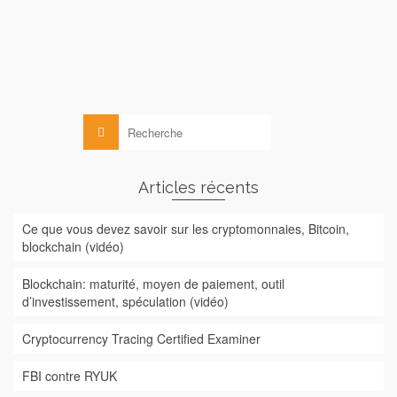
communiqué de la Direction …
Lire la suite
AMF
,
Droit
Rechercher :
Articles récents
Ce que vous devez savoir sur les cryptomonnaies, Bitcoin,
blockchain (vidéo)
Blockchain: maturité, moyen de paiement, outil
d’investissement, spéculation (vidéo)
Cryptocurrency Tracing Certified Examiner
FBI contre RYUK