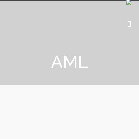
AML
Cryptocurrency Tracing Certified
Examiner
de
le
MICHELLE ABRAHAM
30 NOVEMBRE 2022
Je suis très heureuse de vous annoncer que j’ai passé le