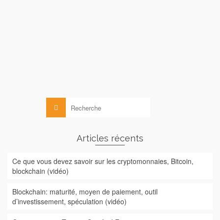
CTCE (Cryptocurrency Tracing Certified Examiner) avec un
excellent résultat (20/20) !!! Merci CipherTrace! La formation
d’examinateur certifié de Cryptocurrency Tracing de
CipherTrace permet aux participants de comprendre les
principes …
Lire la suite
Crypto
Rechercher :
Articles récents
Ce que vous devez savoir sur les cryptomonnaies, Bitcoin,
blockchain (vidéo)
Blockchain: maturité, moyen de paiement, outil
d’investissement, spéculation (vidéo)