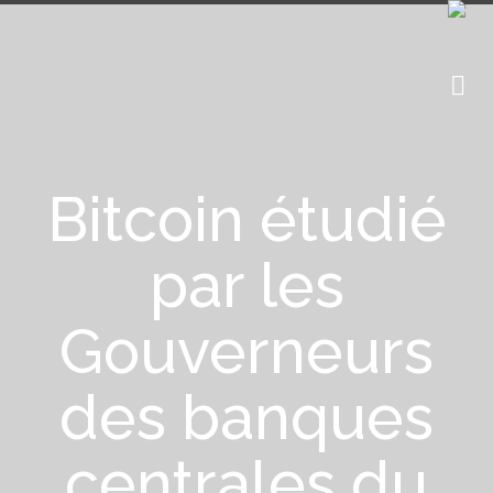
Bitcoin étudié
par les
Gouverneurs
des banques
centrales du