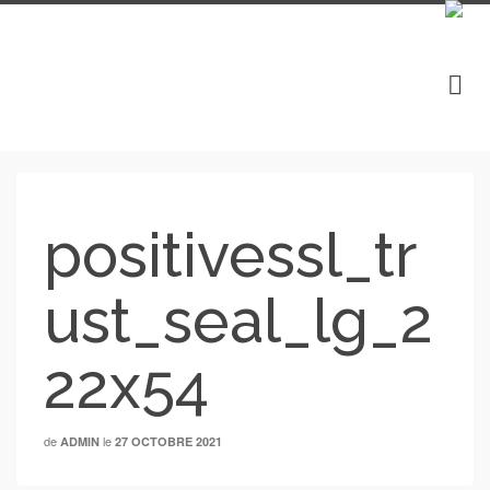
positivessl_tr
ust_seal_lg_2
22x54
de
le
ADMIN
27 OCTOBRE 2021